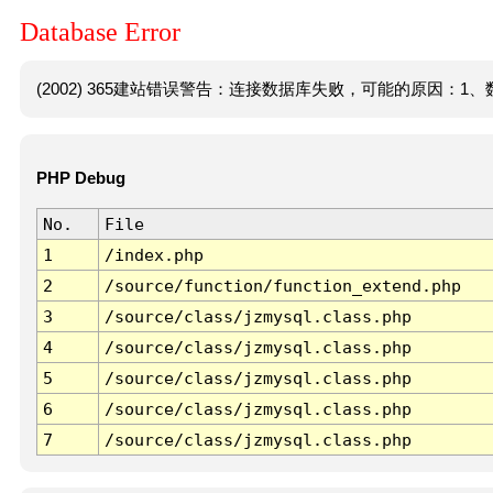
Database Error
(2002) 365建站错误警告：连接数据库失败，可能的原因：1、数
PHP Debug
No.
File
1
/index.php
2
/source/function/function_extend.php
3
/source/class/jzmysql.class.php
4
/source/class/jzmysql.class.php
5
/source/class/jzmysql.class.php
6
/source/class/jzmysql.class.php
7
/source/class/jzmysql.class.php