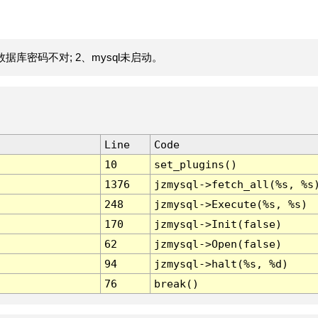
据库密码不对; 2、mysql未启动。
Line
Code
10
set_plugins()
1376
jzmysql->fetch_all(%s, %s
248
jzmysql->Execute(%s, %s)
170
jzmysql->Init(false)
62
jzmysql->Open(false)
94
jzmysql->halt(%s, %d)
76
break()